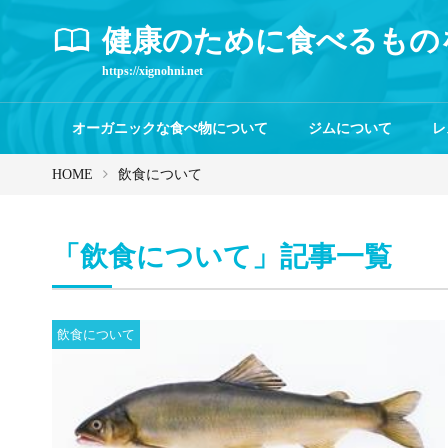
健康のために食べるもの
https://xignohni.net
オーガニックな食べ物について
ジムについて
レ
HOME
飲食について
「飲食について」記事一覧
飲食について